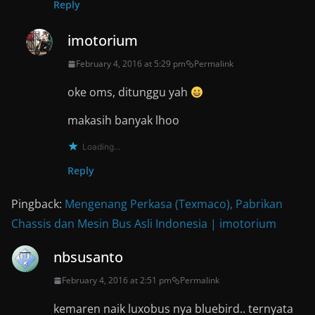
Reply
imotorium
February 4, 2016 at 5:29 pm
Permalink
oke oms, ditunggu yah
makasih banyak lhoo
Loading...
Reply
Pingback:
Mengenang Perkasa (Texmaco), Pabrikan
Chassis dan Mesin Bus Asli Indonesia | imotorium
nbsusanto
February 4, 2016 at 2:51 pm
Permalink
kemaren naik luxobus nya bluebird.. ternyata