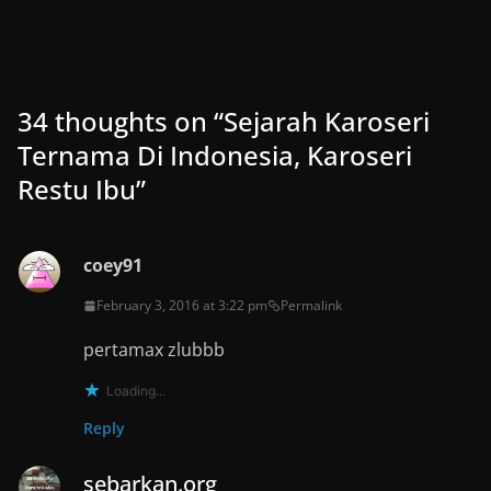
34 thoughts on “
Sejarah Karoseri
Ternama Di Indonesia, Karoseri
Restu Ibu
”
coey91
February 3, 2016 at 3:22 pm
Permalink
pertamax zlubbb
Loading...
Reply
sebarkan.org