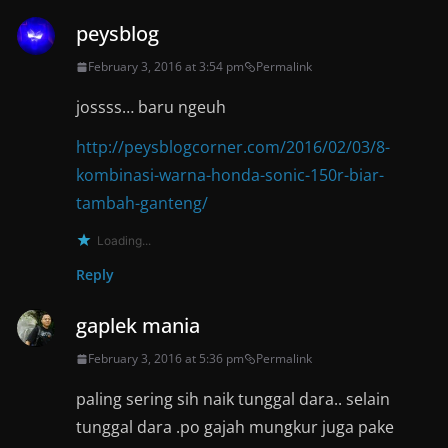
peysblog
February 3, 2016 at 3:54 pm
Permalink
jossss… baru ngeuh
http://peysblogcorner.com/2016/02/03/8-
kombinasi-warna-honda-sonic-150r-biar-
tambah-ganteng/
Loading...
Reply
gaplek mania
February 3, 2016 at 5:36 pm
Permalink
paling sering sih naik tunggal dara.. selain
tunggal dara .po gajah mungkur juga pake