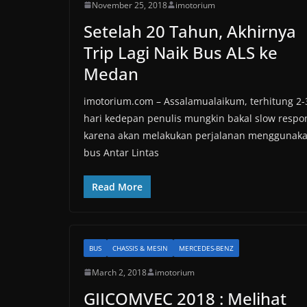
November 25, 2018
imotorium
Setelah 20 Tahun, Akhirnya
Trip Lagi Naik Bus ALS ke
Medan
imotorium.com – Assalamualaikum, terhitung 2-
hari kedepan penulis mungkin bakal slow respo
karena akan melakukan perjalanan menggunak
bus Antar Lintas
Read More
BUS
CHASSIS & MESIN
MERCEDES-BENZ
March 2, 2018
imotorium
GIICOMVEC 2018 : Melihat