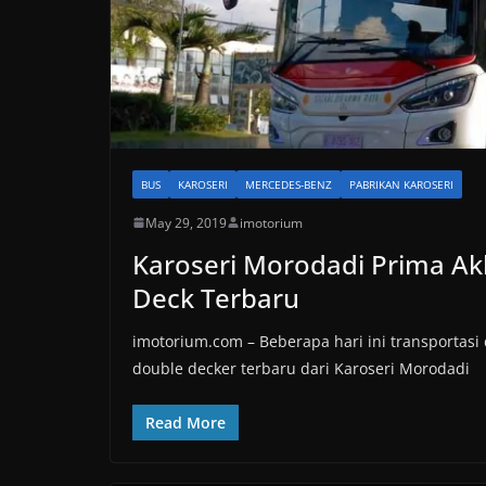
BUS
KAROSERI
MERCEDES-BENZ
PABRIKAN KAROSERI
May 29, 2019
imotorium
Karoseri Morodadi Prima Akh
Deck Terbaru
imotorium.com – Beberapa hari ini transportasi
double decker terbaru dari Karoseri Morodadi
Read More