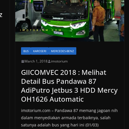
z
BUS
KAROSERI
MERCEDES-BENZ
March 1, 2018
imotorium
GIICOMVEC 2018 : Melihat
Detail Bus Pandawa 87
AdiPutro Jetbus 3 HDD Mercy
OH1626 Automatic
imotorium.com – Pandawa 87 memang jagoan nih
dalam menyediakan armada terbaiknya, salah
satunya adalah bus yang hari ini (01/03)