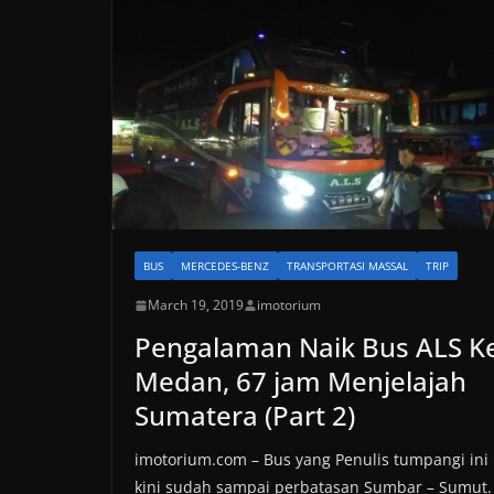
BUS
MERCEDES-BENZ
TRANSPORTASI MASSAL
TRIP
March 19, 2019
imotorium
Pengalaman Naik Bus ALS K
Medan, 67 jam Menjelajah
Sumatera (Part 2)
imotorium.com – Bus yang Penulis tumpangi ini
kini sudah sampai perbatasan Sumbar – Sumut.