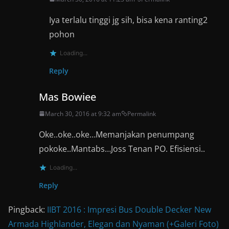
Iya terlalu tinggi jg sih, bisa kena ranting2
pohon
Loading...
Reply
Mas Bowiee
March 30, 2016 at 9:32 am
Permalink
Oke..oke..oke…Memanjakan penumpang
pokoke..Mantabs…Joss Tenan PO. Efisiensi..
Loading...
Reply
Pingback:
IIBT 2016 : Impresi Bus Double Decker New
Armada Highlander, Elegan dan Nyaman (+Galeri Foto)