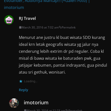
Evolander, Audionya Mantap!!! (+Galeri Foto) |
imotorium
RJ Travel
March 30, 2016 at 7:02 am
Permalink
Menurut ane justru kl buat wisata SDD kurang
ideal krn letak geografis wisata yg jalur nya
cenderung lebih extrim dr pd reguler. Coba kl
misal di bawa wisata ke baturaden pwk, gua
jatijajar kebumen, pantai indrayanti, gua pindul
atau sri gethuk, wonisari.
Loading...
Reply
imotorium
March 30, 2016 at 11:23 am
Permalink