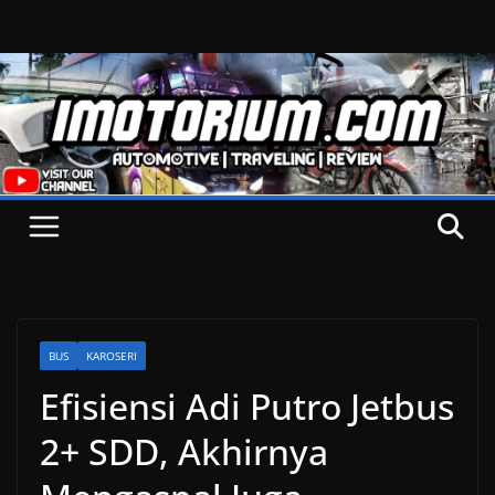
Skip
to
content
BUS
KAROSERI
Efisiensi Adi Putro Jetbus
2+ SDD, Akhirnya