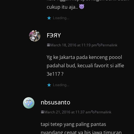
cukup itu aja..
Loading...
FЭЯY
March 18, 2016 at 11:19 pm
Permalink
Yg ke Jakarta pada kenceng poool
padahal bud, kecuali favorit si alfie
3e117 ?
Loading...
nbsusanto
March 21, 2016 at 11:37 am
Permalink
tapi tetep yang paling pantas
nyandang cepat ya bis jawa timuran