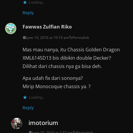
Loading...
Reply
Fawwas Zulfian Riko
June 10, 2016 at 10:19 am
Permalink
Mas mau nanya, itu Chassis Golden Dragon
XML6145D13 bis dibikin double Decker?
Dilihat dari chassis nya ga bisa deh.
Apa udah fix dari sononya?
Mirip Monocoque chassis ya. ?
Loading...
Reply
imotorium
June 10, 2016 at 1:33 pm
Permalink