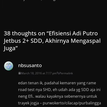
38 thoughts on “
Efisiensi Adi Putro
Jetbus 2+ SDD, Akhirnya Mengaspal
Juga
”
nbsusanto
March 18, 2016 at 7:17 pm
Permalink
edan tenan ik, padahal kemaren yang rame
road test nya SHD, eh udah ada yg SDD aja ini
neng Efi.. walau kayaknya sebenernya untuk
trayek jogja – purwokerto/cilacap/purbalingga