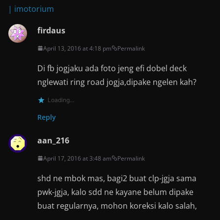
| imotorium
firdaus
April 13, 2016 at 4:18 pm
Permalink
Di fb jogjaku ada foto jeng efi dobel deck
nglewati ring road jogja,dipake ngelen kah?
Loading...
Reply
aan_216
April 17, 2016 at 3:48 am
Permalink
shd ne mbok mas, bagi2 buat clp-jgja sama
pwk-jgja, kalo sdd ne kayane belum dipake
buat regularnya, mohon koreksi kalo salah,