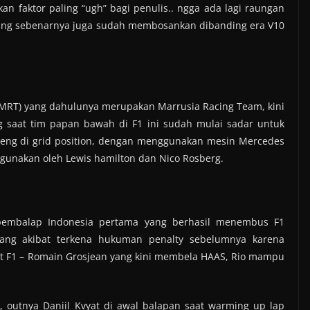
n faktor paling “ugh” bagi penulis.. ngga ada lagi raungan
 yang sebenarnya juga sudah membosankan dibanding era V10
(MRT) yang dahulunya merupakan Marrusia Racing Team, kini
 saat tim papan bawah di F1 ini sudah mulai sadar untuk
jeng di grid position, dengan menggunakan mesin Mercedes
igunakan oleh Lewis hamilton dan Nico Rosberg.
 pembalap Indonesia pertama yang berhasil menembus F1
lakang akibat terkena hukuman penalty sebelumnya karena
 F1 – Romain Grosjean yang kini membela HAAS, Rio mampu
, outnya Daniil Kvyat di awal balapan saat warming up lap