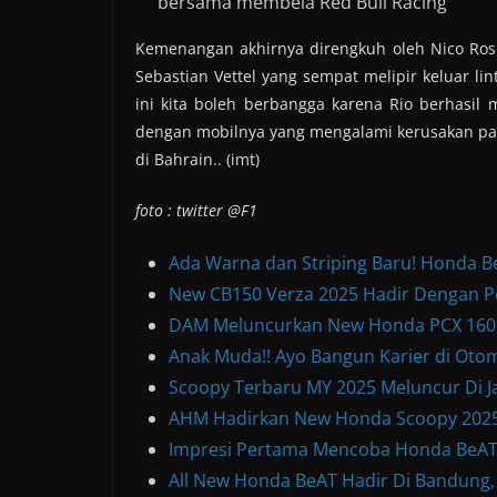
bersama membela Red Bull Racing
Kemenangan akhirnya direngkuh oleh Nico Rosb
Sebastian Vettel yang sempat melipir keluar li
ini kita boleh berbangga karena Rio berhasil
dengan mobilnya yang mengalami kerusakan pad
di Bahrain.. (imt)
foto : twitter @F1
Ada Warna dan Striping Baru! Honda B
New CB150 Verza 2025 Hadir Dengan P
DAM Meluncurkan New Honda PCX 160, 
Anak Muda!! Ayo Bangun Karier di Otom
Scoopy Terbaru MY 2025 Meluncur Di Ja
AHM Hadirkan New Honda Scoopy 2025
Impresi Pertama Mencoba Honda BeAT S
All New Honda BeAT Hadir Di Bandung,