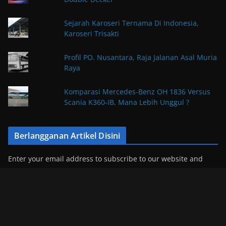
Sejarah Karoseri Ternama Di Indonesia,
Karoseri Trisakti
Profil PO. Nusantara, Raja Jalanan Asal Muria
Raya
Komparasi Mercedes-Benz OH 1836 Versus
Scania K360-IB, Mana Lebih Unggul ?
Berlangganan Artikel Disini
Enter your email address to subscribe to our website and
receive notifications of new posts by email.
E
m
a