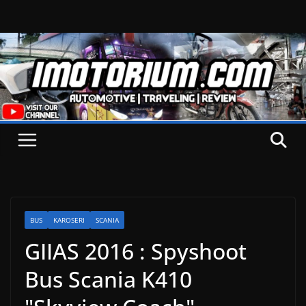
Skip
to
content
BUS
KAROSERI
SCANIA
GIIAS 2016 : Spyshoot
Bus Scania K410