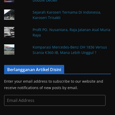
Double Decker
Sejarah Karoseri Ternama Di Indonesia,
Karoseri Trisakti
Profil PO. Nusantara, Raja Jalanan Asal Muria
Raya
Komparasi Mercedes-Benz OH 1836 Versus
Scania K360-IB, Mana Lebih Unggul ?
Berlangganan Artikel Disini
Enter your email address to subscribe to our website and
receive notifications of new posts by email.
E
m
a