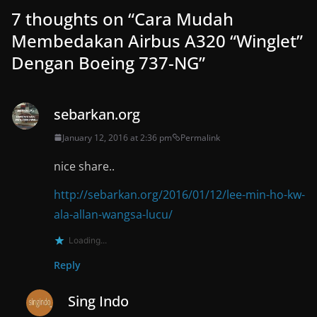
7 thoughts on “
Cara Mudah
Membedakan Airbus A320 “Winglet”
Dengan Boeing 737-NG
”
sebarkan.org
January 12, 2016 at 2:36 pm
Permalink
nice share..
http://sebarkan.org/2016/01/12/lee-min-ho-kw-
ala-allan-wangsa-lucu/
Loading...
Reply
Sing Indo