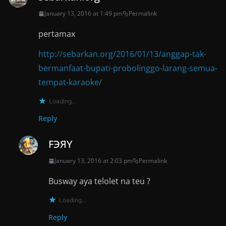
January 13, 2016 at 1:49 pm
Permalink
pertamax
http://sebarkan.org/2016/01/13/anggap-tak-
bermanfaat-bupati-probolinggo-larang-semua-
tempat-karaoke/
Loading...
Reply
FЭЯY
January 13, 2016 at 2:03 pm
Permalink
Busway aya telolet na teu ?
Loading...
Reply