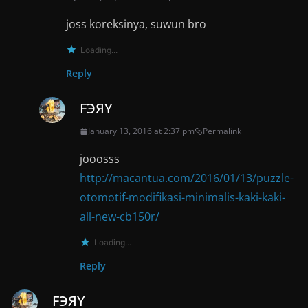
joss koreksinya, suwun bro
Loading...
Reply
FЭЯY
January 13, 2016 at 2:37 pm
Permalink
jooosss
http://macantua.com/2016/01/13/puzzle-
otomotif-modifikasi-minimalis-kaki-kaki-
all-new-cb150r/
Loading...
Reply
FЭЯY