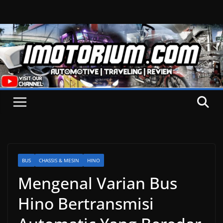
Skip
to
content
BUS
CHASSIS & MESIN
HINO
Mengenal Varian Bus
Hino Bertransmisi