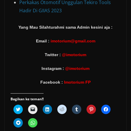
Perkakas Otomotif Unggulan Tekiro Tools
Hadir Di GIIAS 2023
Yang Mau Silahturahmi sama Admin kesini aja :
Email :
imotorium@gmail.com
Twitter :
@imotorium
Instagram :
@imotorium
Facebook :
Imotorium FP
Bagikan ke teman!!
C
C
C
C
C
C
C
l
l
l
l
l
l
l
i
i
i
i
i
i
i
c
c
c
c
c
c
c
C
C
k
k
k
k
k
k
k
l
l
t
t
t
t
t
t
t
i
i