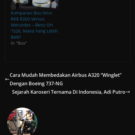
o
o
o
w
w
w
)
)
)
Komparasi Bus Hino
RK8 R260 Versus
Mercedes – Benz OH
1526, Mana Yang Lebih
Baik?
In "Bus"
Cara Mudah Membedakan Airbus A320 “Winglet”
Dengan Boeing 737-NG
Sejarah Karoseri Ternama Di Indonesia, Adi Putro