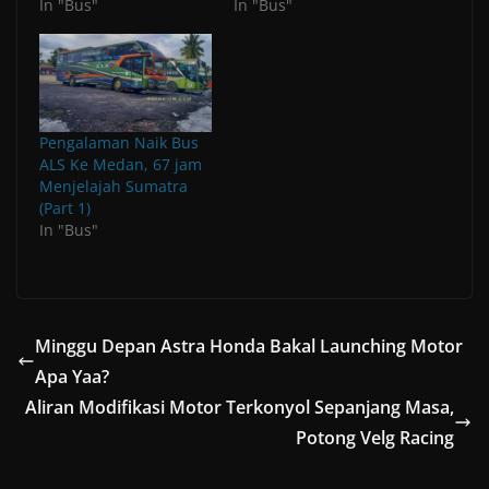
In "Bus"
In "Bus"
n
n
i
d
d
w
i
e
e
d
e
n
o
o
i
n
w
w
o
w
d
w
w
n
d
w
w
w
w
o
)
)
d
o
i
i
)
i
w
o
w
n
n
n
)
w
)
d
d
d
)
o
o
o
w
w
w
)
)
)
Pengalaman Naik Bus
ALS Ke Medan, 67 jam
Menjelajah Sumatra
(Part 1)
In "Bus"
Minggu Depan Astra Honda Bakal Launching Motor
Apa Yaa?
Aliran Modifikasi Motor Terkonyol Sepanjang Masa,
Potong Velg Racing