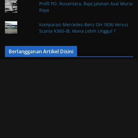
Profil PO. Nusantara, Raja Jalanan Asal Muria
Raya
Komparasi Mercedes-Benz OH 1836 Versus
Scania K360-IB, Mana Lebih Unggul ?
Berlangganan Artikel Disini
Enter your email address to subscribe to our website and
receive notifications of new posts by email.
E
m
a
i
Subscribe
l
A
d
Blog Statistic