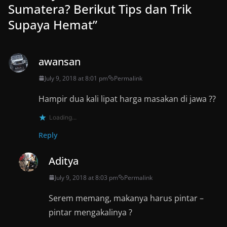
Sumatera? Berikut Tips dan Trik
Supaya Hemat
”
awansan
July 9, 2018 at 8:01 pm
Permalink
Hampir dua kali lipat harga masakan di jawa ??
Loading...
Reply
Aditya
July 9, 2018 at 8:03 pm
Permalink
Serem memang, makanya harus pintar –
pintar mengakalinya ?