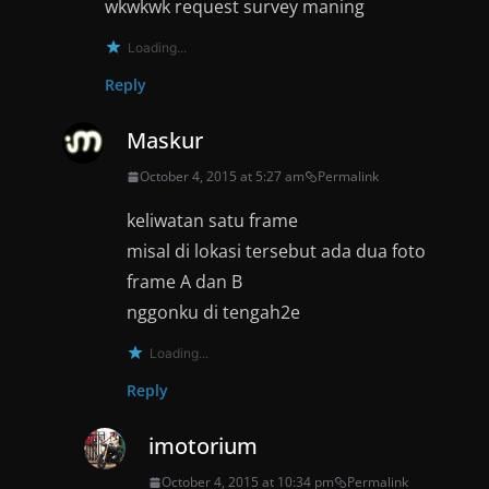
wkwkwk request survey maning
Loading...
Reply
Maskur
October 4, 2015 at 5:27 am
Permalink
keliwatan satu frame
misal di lokasi tersebut ada dua foto
frame A dan B
nggonku di tengah2e
Loading...
Reply
imotorium
October 4, 2015 at 10:34 pm
Permalink