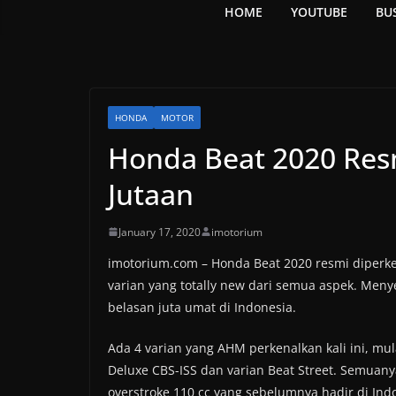
HOME
YOUTUBE
BU
HONDA
MOTOR
Honda Beat 2020 Resm
Jutaan
January 17, 2020
imotorium
imotorium.com – Honda Beat 2020 resmi diperke
varian yang totally new dari semua aspek. Me
belasan juta umat di Indonesia.
Ada 4 varian yang AHM perkenalkan kali ini, mul
Deluxe CBS-ISS dan varian Beat Street. Semua
overstroke 110 cc yang sebelumnya hadir di Ind