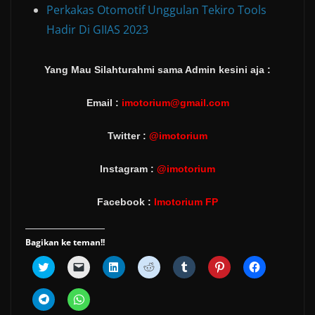
Perkakas Otomotif Unggulan Tekiro Tools
Hadir Di GIIAS 2023
Yang Mau Silahturahmi sama Admin kesini aja :
Email :
imotorium@gmail.com
Twitter :
@imotorium
Instagram :
@imotorium
Facebook :
Imotorium FP
Bagikan ke teman!!
C
C
C
C
C
C
C
l
l
l
l
l
l
l
i
i
i
i
i
i
i
c
c
c
c
c
c
c
C
C
k
k
k
k
k
k
k
l
l
t
t
t
t
t
t
t