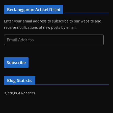
Berlangganan Artikel Disini
Enter your email address to subscribe to our website and
receive notifications of new posts by email.
E
m
a
i
Subscribe
l
A
d
Blog Statistic
d
r
3,728,864 Readers
e
s
s