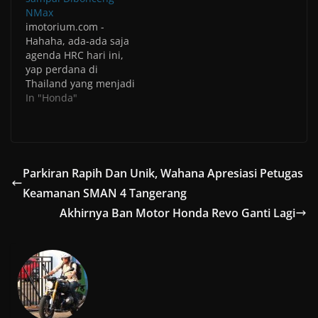
d
)
o
o
o
NMax
w
w
w
)
)
imotorium.com -
)
Hahaha, ada-ada saja
agenda HRC hari ini,
yap perdana di
Thailand yang menjadi
negara Asia Tenggara
In "Honda"
kedua setelah Malaysia
yang
menyelenggarakan
MotoGP, kali ini ada
beberapa kehebohan
Parkiran Rapih Dan Unik, Wahana Apresiasi Petugas
publik yang dibuat
Keamanan SMAN 4 Tangerang
oleh Marc Marquez
dalam menyambut GP
Akhirnya Ban Motor Honda Revo Ganti Lagi
Buriram Thailand yang
bakal diadakan akhir
minggu ini. Aksinya
dimulai dengan
Menjelajah…