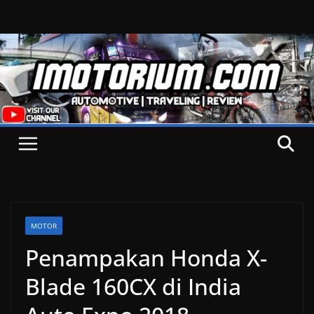
Skip
to
content
MOTOR
Penampakan Honda X-
Blade 160CX di India