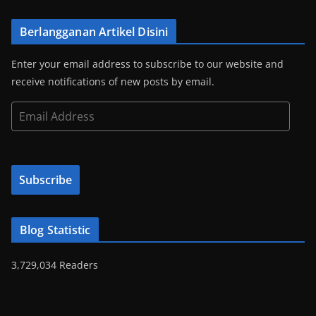
Berlangganan Artikel Disini
Enter your email address to subscribe to our website and
receive notifications of new posts by email.
E
m
a
i
Subscribe
l
A
d
Blog Statistic
d
r
3,729,034 Readers
e
s
s