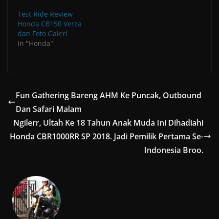
i
n
w
n
n
w
w
n
n
n
n
i
d
d
w
i
e
e
d
e
n
o
o
i
n
Test Ride Review
w
w
o
w
d
w
w
n
d
w
w
Honda CB150 Verza
w
w
o
)
)
d
o
i
i
)
i
w
o
w
dan Foto Galeri
n
n
n
)
w
)
d
d
In "Honda"
d
)
o
o
o
w
w
w
)
)
)
Fun Gathering Bareng AHM Ke Puncak, Outbound
Dan Safari Malam
Ngilerr, Ultah Ke 18 Tahun Anak Muda Ini Dihadiahi
Honda CBR1000RR SP 2018. Jadi Pemilik Pertama Se-
Indonesia Broo.