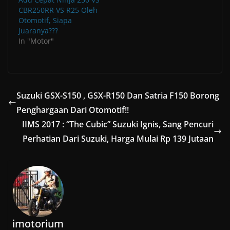
o
w
w
w
CBR250RR VS R25 Oleh
)
)
)
Otomotif, Siapa
Juaranya???
In "Motor"
Suzuki GSX-S150 , GSX-R150 Dan Satria F150 Borong
Penghargaan Dari Otomotif!!
IIMS 2017 : “The Cubic” Suzuki Ignis, Sang Pencuri
Perhatian Dari Suzuki, Harga Mulai Rp 139 Jutaan
imotorium