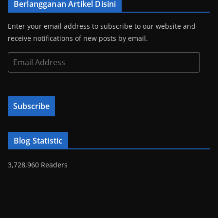
Berlangganan Artikel Disini
Enter your email address to subscribe to our website and
receive notifications of new posts by email.
E
m
a
i
Subscribe
l
A
d
Blog Statistic
d
r
3,728,960 Readers
e
s
s