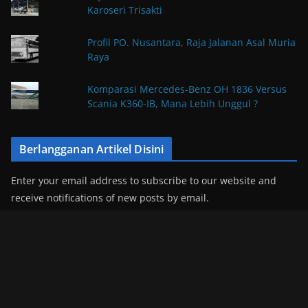
Karoseri Trisakti
Profil PO. Nusantara, Raja Jalanan Asal Muria
Raya
Komparasi Mercedes-Benz OH 1836 Versus
Scania K360-IB, Mana Lebih Unggul ?
Berlangganan Artikel Disini
Enter your email address to subscribe to our website and
receive notifications of new posts by email.
E
m
a
i
Subscribe
l