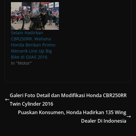
n
n
i
d
d
w
i
e
e
d
e
n
o
o
i
n
w
w
o
w
d
w
w
n
d
w
w
w
w
o
)
)
d
o
i
i
)
i
w
o
w
n
n
n
)
w
)
d
d
d
)
o
o
o
w
w
w
Selain Hadirkan
)
)
)
CBR250RR, Wahana
Honda Berikan Promo
Menarik Line Up Big
Bike di GIIAS 2016
In "Motor"
Galeri Foto Detail dan Modifikasi Honda CBR250RR
Twin Cylinder 2016
Puaskan Konsumen, Honda Hadirkan 135 Wing
Dealer Di Indonesia