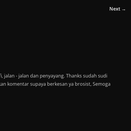
W
h
Next →
a
t
s
A
p
p
(
O
p
e
n
s
i
n
n
e
w
w
i, jalan - jalan dan penyayang. Thanks sudah sudi
i
n
kan komentar supaya berkesan ya brosist, Semoga
d
o
w
)