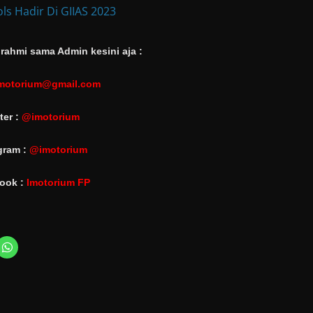
ls Hadir Di GIIAS 2023
rahmi sama Admin kesini aja :
motorium@gmail.com
ter :
@imotorium
gram :
@imotorium
ook :
Imotorium FP
C
l
i
c
k
t
o
s