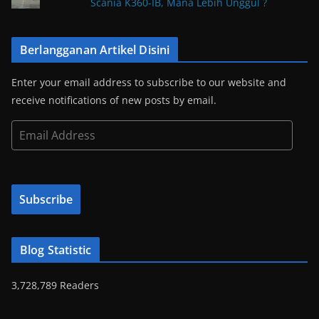
Scania K360-IB, Mana Lebih Unggul ?
Berlangganan Artikel Disini
Enter your email address to subscribe to our website and
receive notifications of new posts by email.
E
m
a
i
Subscribe
l
A
d
Blog Statistic
d
r
3,728,789 Readers
e
s