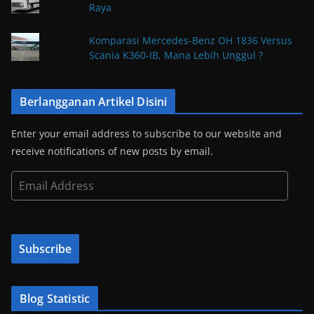
Raya
Komparasi Mercedes-Benz OH 1836 Versus
Scania K360-IB, Mana Lebih Unggul ?
Berlangganan Artikel Disini
Enter your email address to subscribe to our website and
receive notifications of new posts by email.
E
m
a
i
Subscribe
l
A
d
Blog Statistic
d