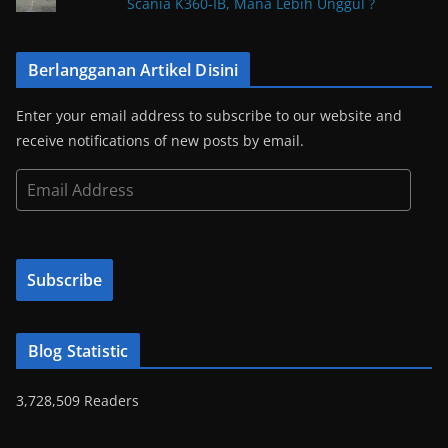
Scania K360-IB, Mana Lebih Unggul ?
Berlangganan Artikel Disini
Enter your email address to subscribe to our website and
receive notifications of new posts by email.
E
m
a
i
Subscribe
l
A
d
Blog Statistic
d
r
3,728,509 Readers
e
s