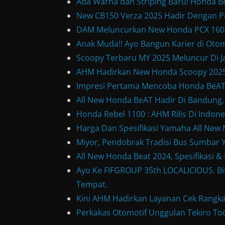
Ada Warna dan Striping Baru! Honda B
New CB150 Verza 2025 Hadir Dengan P
DAM Meluncurkan New Honda PCX 160, 
Anak Muda!! Ayo Bangun Karier di Otom
Scoopy Terbaru MY 2025 Meluncur Di Ja
AHM Hadirkan New Honda Scoopy 2025
Impresi Pertama Mencoba Honda BeAT S
All New Honda BeAT Hadir Di Bandung,
Honda Rebel 1100 : AHM Rilis Di Indone
Harga Dan Spesifikasi Yamaha All Ne
Miyor, Pendobrak Tradisi Bus Sumbar Y
All New Honda Beat 2024, Spesifikasi 
Ayo Ke FIFGROUP 35th LOCALICIOUS. Bis
Tempat.
Kini AHM Hadirkan Layanan Cek Rangka
Perkakas Otomotif Unggulan Tekiro Too