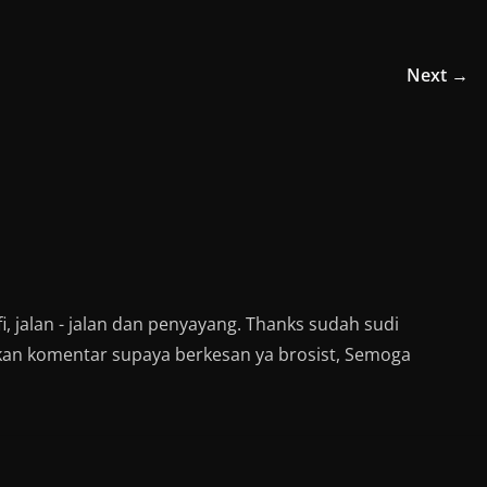
e
o
n
W
h
Next →
a
t
s
A
p
p
(
O
p
e
n
s
i
n
n
e
w
w
i, jalan - jalan dan penyayang. Thanks sudah sudi
i
n
kan komentar supaya berkesan ya brosist, Semoga
d
o
w
)