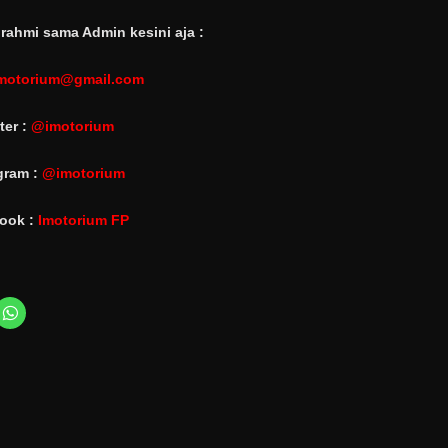
rahmi sama Admin kesini aja :
motorium@gmail.com
ter :
@imotorium
gram :
@imotorium
ook :
Imotorium FP
C
l
i
c
k
t
o
s
h
a
r