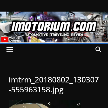
Skip
to
content
imtrm_20180802_130307
-555963158.jpg