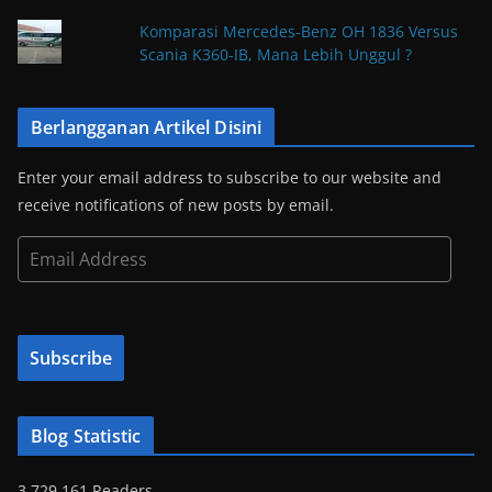
Komparasi Mercedes-Benz OH 1836 Versus
Scania K360-IB, Mana Lebih Unggul ?
Berlangganan Artikel Disini
Enter your email address to subscribe to our website and
receive notifications of new posts by email.
E
m
a
i
Subscribe
l
A
d
Blog Statistic
d
r
3,729,161 Readers