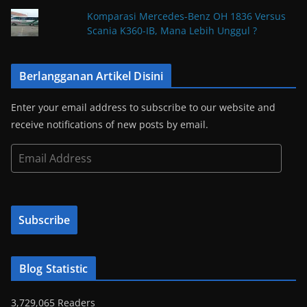
Komparasi Mercedes-Benz OH 1836 Versus
Scania K360-IB, Mana Lebih Unggul ?
Berlangganan Artikel Disini
Enter your email address to subscribe to our website and
receive notifications of new posts by email.
E
m
a
i
Subscribe
l
A
d
Blog Statistic
d
r
3,729,065 Readers
e