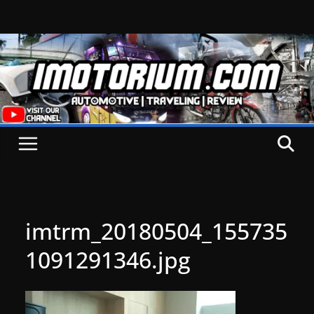
Skip
to
content
imtrm_20180504_155735
1091291346.jpg