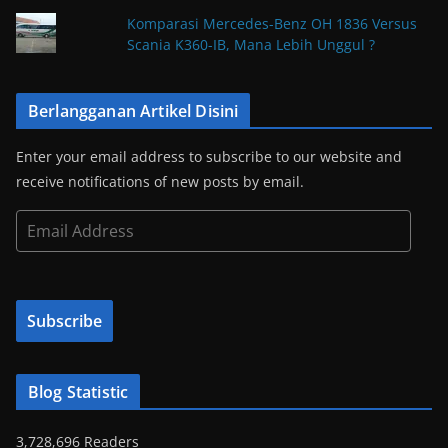
Komparasi Mercedes-Benz OH 1836 Versus
Scania K360-IB, Mana Lebih Unggul ?
Berlangganan Artikel Disini
Enter your email address to subscribe to our website and
receive notifications of new posts by email.
E
m
a
i
Subscribe
l
A
d
Blog Statistic
d
r
3,728,696 Readers
e