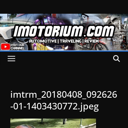
Skip
to
content
imtrm_20180408_092626
-01-1403430772.jpeg