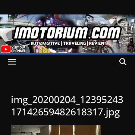
Skip
to
content
img_20200204_12395243
17142659482618317.jpg