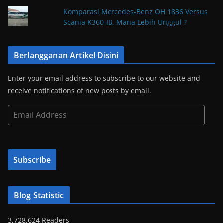
Komparasi Mercedes-Benz OH 1836 Versus
Scania K360-IB, Mana Lebih Unggul ?
Berlangganan Artikel Disini
Enter your email address to subscribe to our website and
receive notifications of new posts by email.
E
m
a
i
Subscribe
l
A
d
Blog Statistic
d
r
3,728,624 Readers
e