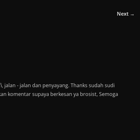
n
W
h
Next →
a
t
s
A
p
p
(
O
p
e
n
s
i
n
n
e
w
w
i, jalan - jalan dan penyayang. Thanks sudah sudi
i
n
kan komentar supaya berkesan ya brosist, Semoga
d
o
w
)