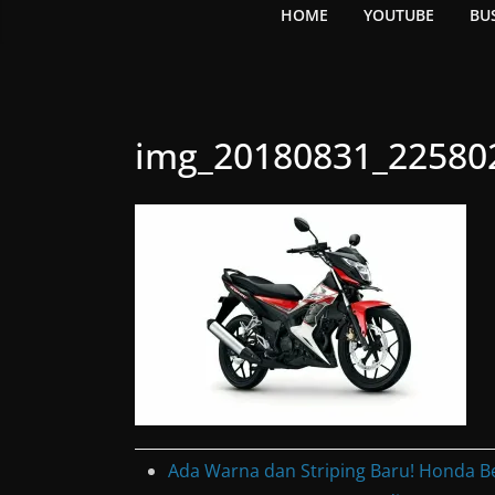
HOME
YOUTUBE
BU
img_20180831_22580
Ada Warna dan Striping Baru! Honda B