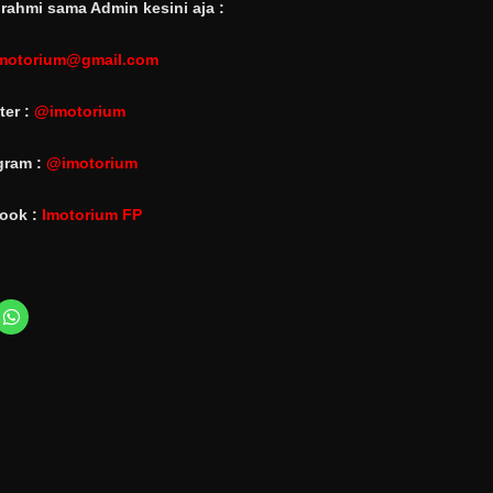
rahmi sama Admin kesini aja :
motorium@gmail.com
ter :
@imotorium
gram :
@imotorium
ook :
Imotorium FP
C
l
i
c
k
t
o
s
h
a
r
e
o