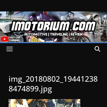
Skip
to
content
img_20180802_19441238
8474899.jpg