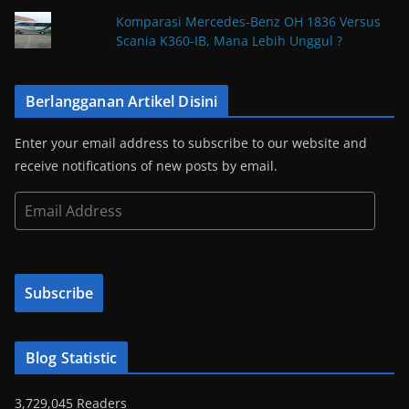
Komparasi Mercedes-Benz OH 1836 Versus
Scania K360-IB, Mana Lebih Unggul ?
Berlangganan Artikel Disini
Enter your email address to subscribe to our website and
receive notifications of new posts by email.
E
m
a
i
Subscribe
l
A
d
Blog Statistic
d
r
3,729,045 Readers
e