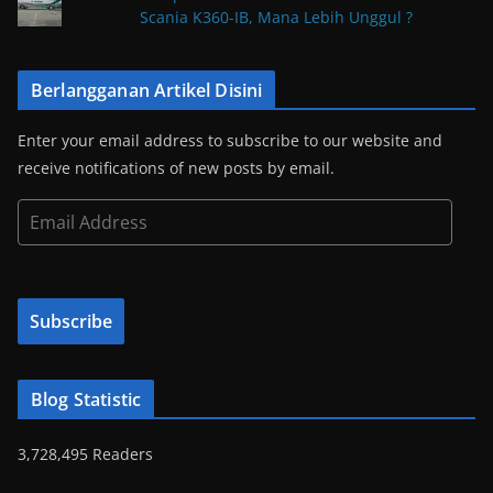
Scania K360-IB, Mana Lebih Unggul ?
Berlangganan Artikel Disini
Enter your email address to subscribe to our website and
receive notifications of new posts by email.
E
m
a
i
Subscribe
l
A
d
Blog Statistic
d
r
3,728,495 Readers
e
s