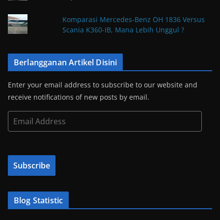
Komparasi Mercedes-Benz OH 1836 Versus
Scania K360-IB, Mana Lebih Unggul ?
Berlangganan Artikel Disini
Enter your email address to subscribe to our website and
receive notifications of new posts by email.
E
m
a
i
Subscribe
l
A
d
Blog Statistic
d
r