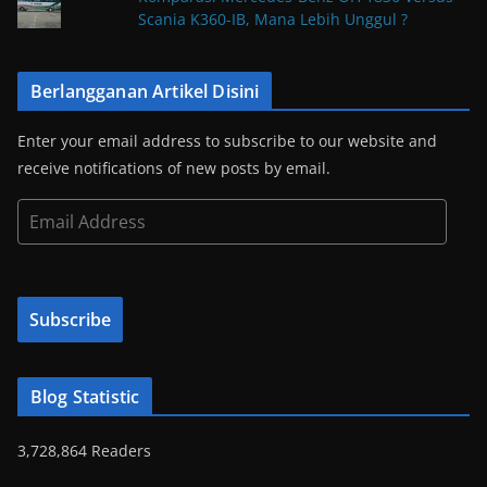
Scania K360-IB, Mana Lebih Unggul ?
Berlangganan Artikel Disini
Enter your email address to subscribe to our website and
receive notifications of new posts by email.
E
m
a
i
Subscribe
l
A
d
Blog Statistic
d
r
3,728,864 Readers
e
s