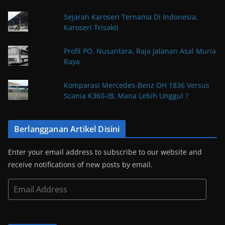
Sejarah Karoseri Ternama Di Indonesia,
Karoseri Trisakti
Profil PO. Nusantara, Raja Jalanan Asal Muria
Raya
Komparasi Mercedes-Benz OH 1836 Versus
Scania K360-IB, Mana Lebih Unggul ?
Berlangganan Artikel Disini
Enter your email address to subscribe to our website and
receive notifications of new posts by email.
E
m
a
i