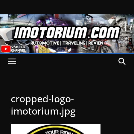
Skip
to
content
cropped-logo-
imotorium.jpg