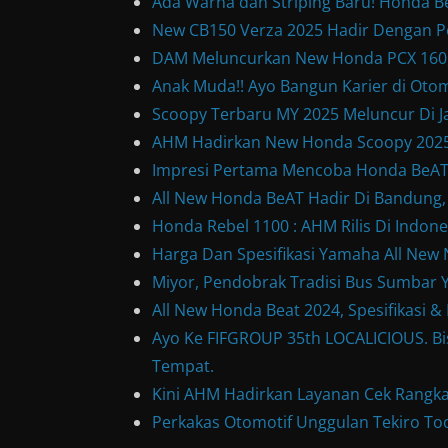
Ada Warna dan Striping Baru! Honda B
New CB150 Verza 2025 Hadir Dengan P
DAM Meluncurkan New Honda PCX 160, 
Anak Muda!! Ayo Bangun Karier di Otom
Scoopy Terbaru MY 2025 Meluncur Di Ja
AHM Hadirkan New Honda Scoopy 2025
Impresi Pertama Mencoba Honda BeAT S
All New Honda BeAT Hadir Di Bandung,
Honda Rebel 1100 : AHM Rilis Di Indone
Harga Dan Spesifikasi Yamaha All Ne
Miyor, Pendobrak Tradisi Bus Sumbar Y
All New Honda Beat 2024, Spesifikasi 
Ayo Ke FIFGROUP 35th LOCALICIOUS. Bis
Tempat.
Kini AHM Hadirkan Layanan Cek Rangka
Perkakas Otomotif Unggulan Tekiro Too