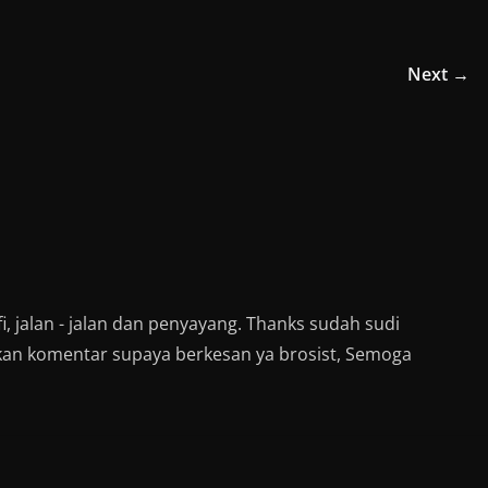
e
o
n
W
h
Next →
a
t
s
A
p
p
(
O
p
e
n
s
i
n
n
e
w
w
i, jalan - jalan dan penyayang. Thanks sudah sudi
i
n
kan komentar supaya berkesan ya brosist, Semoga
d
o
w
)