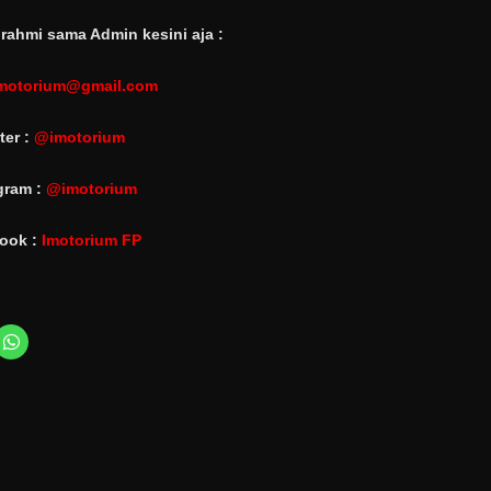
rahmi sama Admin kesini aja :
motorium@gmail.com
ter :
@imotorium
gram :
@imotorium
ook :
Imotorium FP
C
l
i
c
k
t
o
s
h
a
r