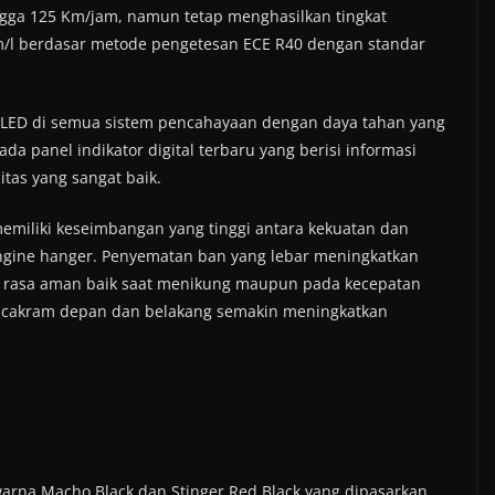
ga 125 Km/jam, namun tetap menghasilkan tingkat
km/l berdasar metode pengetesan ECE R40 dengan standar
 LED di semua sistem pencahayaan dengan daya tahan yang
ada panel indikator digital terbaru yang berisi informasi
itas yang sangat baik.
memiliki keseimbangan yang tinggi antara kekuatan dan
ngine hanger. Penyematan ban yang lebar meningkatkan
 rasa aman baik saat menikung maupun pada kecepatan
em cakram depan dan belakang semakin meningkatkan
warna Macho Black dan Stinger Red Black yang dipasarkan