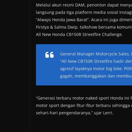
Melalui akun resmi DAM, penonton dapat menya
langsung pada tiga platform media sosial Inst
“Always Honda Jawa Barat”. Acara ini juga dim
Firstya & Salma Dwip, talkshow bersama komuni
All New Honda CB150R Streetfire Challenge.
General Manager Motorcycle Sales, 
“All New CB150R Streetfire hadir d
agresif layaknya motor big bike. Pil
gagah, membanggakan dan membuat
“Generasi terbaru motor naked sport Honda ini
motor sport dengan fitur-fitur terbaru sehingga
sehari-hari pengendaranya,” ujar Lerri.