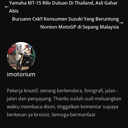
Sekarang moladin
Yamaha MT-15 Rilis Duluan Di Thailand, Asli Gahar
udah melayani
Abis
penjualan motor di
wilayah Kota Bandung
Buruann Cek!! Konsumen Suzuki Yang Beruntung
lho. Ya, tentu aja
Nonton MotoGP di Sepang Malaysia
dengan resminya
Moladin berjualan di
Bandung, akan…
imotorium
Pekerja kreatif, senang berkendara, fotografi, jalan -
jalan dan penyayang. Thanks sudah sudi meluangkan
waktu membaca disini, tinggalkan komentar supaya
berkesan ya brosist, Semoga bermanfaat