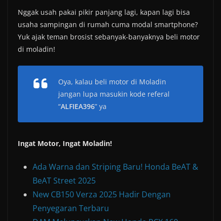
Nggak usah pakai pikir panjang lagi, kapan lagi bisa
usaha sampingan di rumah cuma modal smartphone?
Yuk ajak teman brosist sebanyak-banyaknya beli motor
di moladin!
Oya, kalau beli motor di Moladin
jangan lupa masukin kode referal
“
ALFIEA396
” ya
Ingat Motor, Ingat Moladin!
Ada Warna dan Striping Baru! Honda BeAT &
BeAT Street 2025
New CB150 Verza 2025 Hadir Dengan
Penyegaran Terbaru