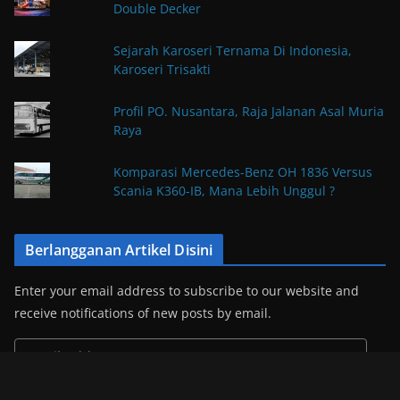
Double Decker
Sejarah Karoseri Ternama Di Indonesia,
Karoseri Trisakti
Profil PO. Nusantara, Raja Jalanan Asal Muria
Raya
Komparasi Mercedes-Benz OH 1836 Versus
Scania K360-IB, Mana Lebih Unggul ?
Berlangganan Artikel Disini
Enter your email address to subscribe to our website and
receive notifications of new posts by email.
E
m
a