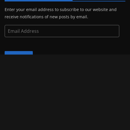
Enter your email address to subscribe to our website and
receive notifications of new posts by email.
E
m
a
i
Subscribe
l
A
d
Blog Statistic
d
r
3,728,816 Readers
e
s
s