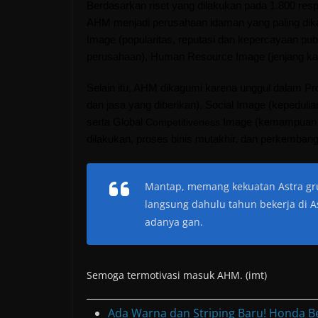
Berdasarkan riset yang dilakukan pada 1.800 res
AHM menjadi perusahaan idaman yang paling dika
Image (popularitas, reputasi dan kepercayaan publ
perusahaan), Human Resource Image (jenjang kari
Selain itu, AHM dikagumi karena unggul dalam Pr
dan jasa yang diberikan), Social Image (kepedul
serta Global
Image (kemampuan pe
Competitiveness
dilakukan, proses binis mutakhir, dan perkembang
Mantap, memang kekuatan Astra gru
langsung dahulu tahun bekerja di A
adanya gan.
Semoga termotivasi masuk AHM. (imt)
Ada Warna dan Striping Baru! Honda B