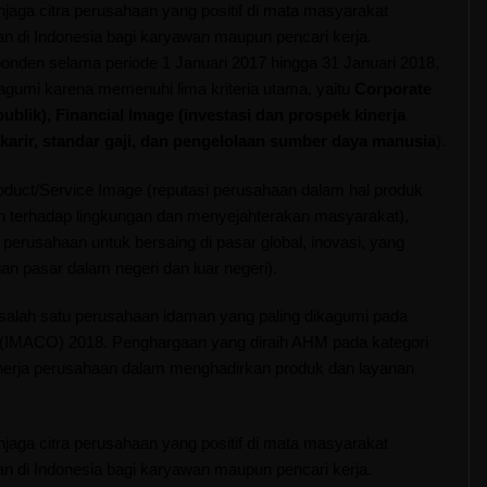
ga citra perusahaan yang positif di mata masyarakat
an di Indonesia bagi karyawan maupun pencari kerja.
ponden selama periode 1 Januari 2017 hingga 31 Januari 2018,
gumi karena memenuhi lima kriteria utama, yaitu
Corporate
ublik), Financial Image (investasi dan prospek kinerja
arir, standar gaji, dan pengelolaan sumber daya manusia
).
oduct/Service Image (reputasi perusahaan dalam hal produk
ian terhadap lingkungan dan menyejahterakan masyarakat),
rusahaan untuk bersaing di pasar global, inovasi, yang
an pasar dalam negeri dan luar negeri).
salah satu perusahaan idaman yang paling dikagumi pada
(IMACO) 2018. Penghargaan yang diraih AHM pada kategori
inerja perusahaan dalam menghadirkan produk dan layanan
ga citra perusahaan yang positif di mata masyarakat
an di Indonesia bagi karyawan maupun pencari kerja.