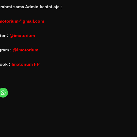
rahmi sama Admin kesini aja :
motorium@gmail.com
ter :
@imotorium
gram :
@imotorium
ook :
Imotorium FP
C
l
i
c
k
t
o
s
h
a
r
e