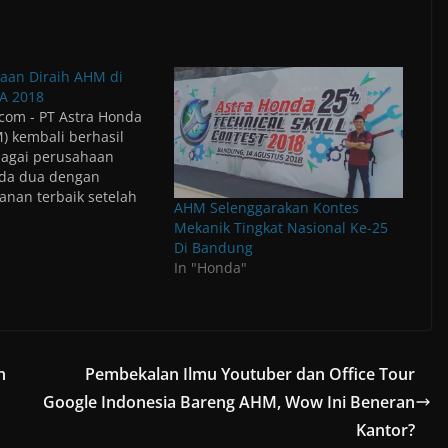
o
n
W
h
a
t
aan Diraih AHM di
s
A 2018
A
p
com - PT Astra Honda
p
) kembali berhasil
(
O
ebagai perusahaan
p
oda dua dengan
e
n
yanan terbaik setelah
s
AHM Selenggarakan Kontes
enghargaan sekaligus
i
Mekanik Tingkat Nasional Ke-25
n
ntact Center Service
n
Di Bandung
e
 Award (CCSEA) 2018.
In "Honda"
w
i diterima AHM ke – 7
w
i
ara berturut-turut
n
 sekaligus
d
o
an komitmen dan
w
i…
)
n
Pembekalan Ilmu Youtuber dan Office Tour
Google Indonesia Bareng AHM, Wow Ini Beneran
Kantor?