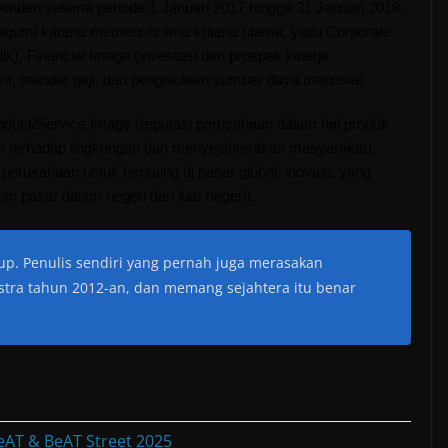
ponden selama periode 1 Januari 2017 hingga 31 Januari 2018,
gumi karena memenuhi lima kriteria utama, yaitu Corporate
ik), Financial Image (investasi dan prospek kinerja
r, standar gaji, dan pengelolaan sumber daya manusia).
oduct/Service Image (reputasi perusahaan dalam hal produk
ian terhadap lingkungan dan menyejahterakan masyarakat),
rusahaan untuk bersaing di pasar global, inovasi, yang
an pasar dalam negeri dan luar negeri).
p. Penulis sendiri yang pernah juga merasakan
stra tahun 2012-an, dan memang sejahtera itu benar
eAT & BeAT Street 2025