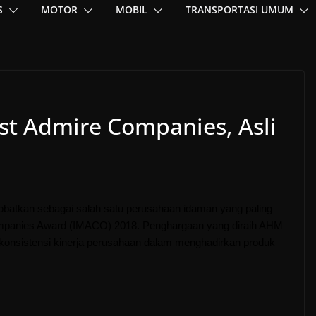
S
MOTOR
MOBIL
TRANSPORTASI UMUM
t Admire Companies, Asli
obatkan sebagai salah satu perusahaan idaman yang paling
ompanies Award (IMACO) 2018. Penghargaan yang diraih AHM
 konsistensi kinerja perusahaan dalam menghadirkan produk