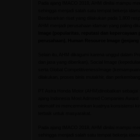
Pada ajang IMACO 2018, AHM dinilai mampu menja
sehingga menjadi salah satu tempat bekerja idam
Berdasarkan riset yang dilakukan pada 1.800 res
AHM menjadi perusahaan idaman yang paling dika
Image (popularitas, reputasi dan kepercayaan p
perusahaan), Human Resource Image (jenjang k
Selain itu, AHM dikagumi karena unggul dalam Pr
dan jasa yang diberikan), Social Image (kepedul
serta Global Competitivenes
s
Image (kemampuan pe
dilakukan, proses binis mutakhir, dan perkembang
PT Astra Honda Motor
(
AHM
)
dinobatkan sebagai 
ajang Indonesia Most Admired Companies Award 
otomotif ini mencerminkan kuatnya konsistensi k
terbaik untuk masyarakat.
Pada ajang IMACO 2018, AHM dinilai mampu menja
sehingga menjadi salah satu tempat bekerja idam