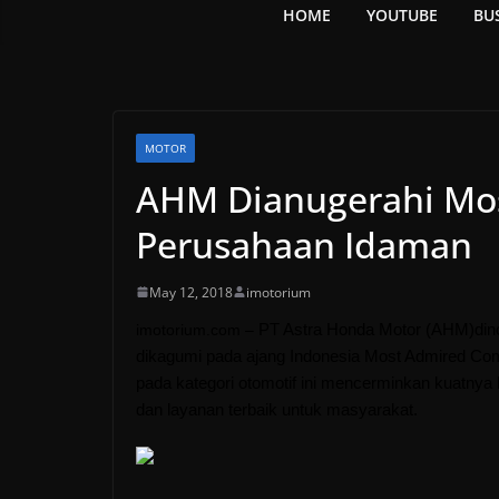
HOME
YOUTUBE
BU
MOTOR
AHM Dianugerahi Mos
Perusahaan Idaman
May 12, 2018
imotorium
PT Astra Honda Motor
(
AHM
)
din
imotorium.com –
dikagumi pada ajang Indonesia Most Admired C
pada kategori otomotif ini mencerminkan kuatnya
dan layanan terbaik untuk masyarakat.