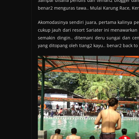
Sampai disana penulis dan teman2 blogger dan
benar2 menguras tawa.. Mulai Karung Race, Keru
Akomodasinya sendiri juara, pertama kalinya pen
cukup jauh dari resort Sariater ini menawark
semakin dingin.. ditemani deru sungai dan ce
yang ditopang oleh tiang2 kayu.. benar2 back to 