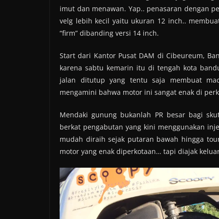
imut dan menawan. Yap.. penasaran dengan 
velg lebih kecil yaitu ukuran 12 inch.. membua
“firm” dibanding versi 14 inch.
Start dari Kantor Pusat DAM di Cibeureum, Ban
karena sabtu kemarin itu di tengah kota ba
jalan ditutup yang tentu saja membuat ma
mengamini bahwa motor ini sangat enak di perko
Mendaki gunung bukanlah PR besar bagi skut
berkat pengabutan yang kini menggunakan injeks
mudah diraih sejak putaran bawah hingga tou
motor yang enak diperkotaan… tapi diajak keluar