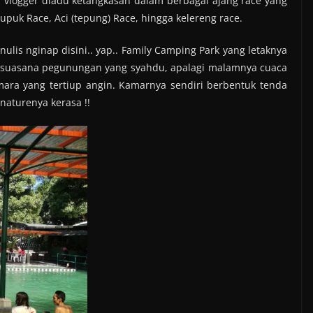
 vlogger diadu ketangkasan dalam berbagai ajang race yang
puk Race, Aci (tepung) Race, hingga kelereng race.
ulis nginap disini.. yap.. Family Camping Park yang letaknya
an suasana pegunungan yang syahdu, apalagi malamnya cuaca
mara yang tertiup angin. Kamarnya sendiri berbentuk tenda
naturenya kerasa !!