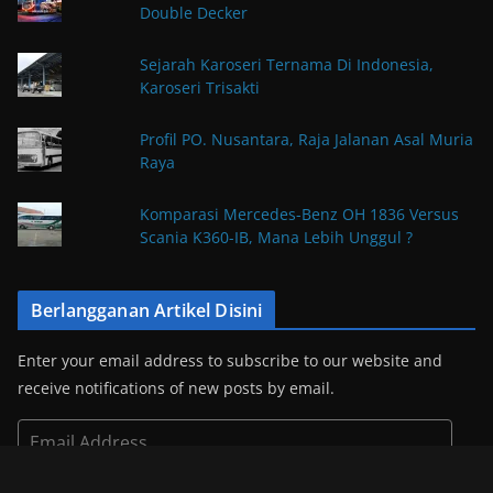
Double Decker
Sejarah Karoseri Ternama Di Indonesia,
Karoseri Trisakti
Profil PO. Nusantara, Raja Jalanan Asal Muria
Raya
Komparasi Mercedes-Benz OH 1836 Versus
Scania K360-IB, Mana Lebih Unggul ?
Berlangganan Artikel Disini
Enter your email address to subscribe to our website and
receive notifications of new posts by email.
E
m
a