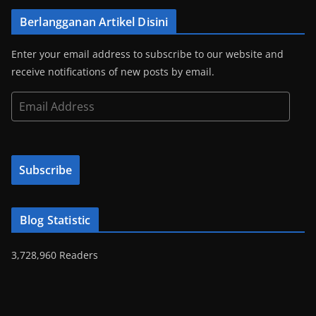
Berlangganan Artikel Disini
Enter your email address to subscribe to our website and
receive notifications of new posts by email.
E
m
a
i
Subscribe
l
A
d
Blog Statistic
d
r
3,728,960 Readers
e
s
s