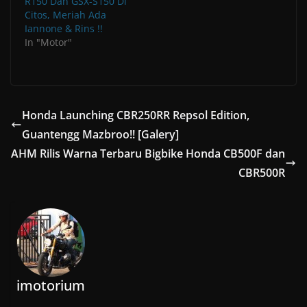
R150 Dan GSX-S150 Di
Citos, Meriah Ada
Iannone & Rins !!
In "Motor"
Honda Launching CBR250RR Repsol Edition,
Guantengg Mazbroo!! [Galery]
AHM Rilis Warna Terbaru Bigbike Honda CB500F dan
CBR500R
imotorium