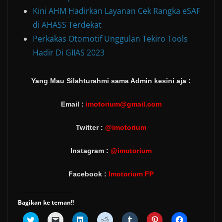
Kini AHM Hadirkan Layanan Cek Rangka eSAF
di AHASS Terdekat
Perkakas Otomotif Unggulan Tekiro Tools
Hadir Di GIIAS 2023
Yang Mau Silahturahmi sama Admin kesini aja :
Email :
imotorium@gmail.com
Twitter :
@imotorium
Instagram :
@imotorium
Facebook :
Imotorium FP
Bagikan ke teman!!
C
C
C
C
C
C
C