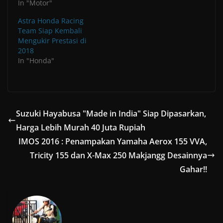
d
e
n
o
o
i
n
In "Motor"
w
w
o
w
d
w
w
n
d
w
w
w
w
o
)
)
d
o
i
i
)
i
w
o
w
Astra Honda Racing
n
n
n
)
w
)
d
d
Team Siap Kembali
d
)
o
o
o
Mengukir Prestasi di
w
w
w
)
)
2018
)
In "Honda"
Suzuki Hayabusa "Made in India" Siap Dipasarkan,
Harga Lebih Murah 40 Juta Rupiah
IMOS 2016 : Penampakan Yamaha Aerox 155 VVA,
Tricity 155 dan X-Max 250 Makjangg Desainnya
Gahar!!