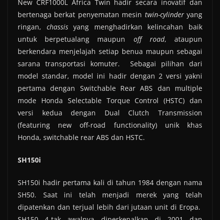
New CRF1000L Africa Twin hadir secara inovatif dan
bertenaga berkat penyematan mesin
twin-cylinder
yang
ringan,
chassis
yang menghadirkan kelincahan baik
untuk berpetualang maupun
off road
, ataupun
berkendara menjelajah setiap benua maupun sebagai
sarana transportasi komuter. Sebagai pilihan dari
model standar, model ini hadir dengan 2 versi yakni
pertama dengan Switchable Rear ABS dan multiple
mode Honda Selectable Torque Control (HSTC) dan
versi kedua dengan Dual Clutch Transmission
(featuring new off-road functionality) unik khas
Honda, switchable rear ABS dan HSTC.
SH150i
SH150i hadir pertama kali di tahun 1984 dengan nama
SH50. Saat ini telah menjadi merek yang telah
dipatenkan dan terjual lebih dari jutaan unit di Eropa.
SH150 4-tak awalnya diperkenalkan di 2001 dan