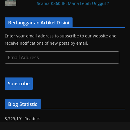
Scania K360-IB, Mana Lebih Unggul ?
Berlangganan Artikel Disini
Enter your email address to subscribe to our website and
receive notifications of new posts by email.
E
m
a
i
Subscribe
l
A
d
Blog Statistic
d
r
3,729,191 Readers
e
s