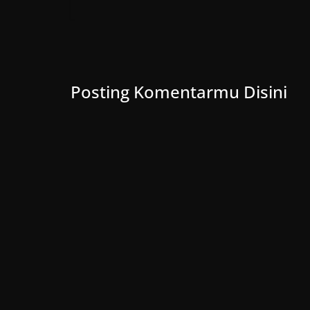
d
)
o
w
)
Posting Komentarmu Disini