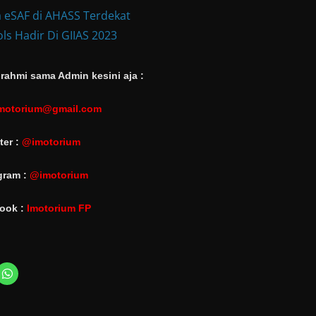
 eSAF di AHASS Terdekat
ls Hadir Di GIIAS 2023
rahmi sama Admin kesini aja :
motorium@gmail.com
ter :
@imotorium
gram :
@imotorium
ook :
Imotorium FP
C
l
i
c
k