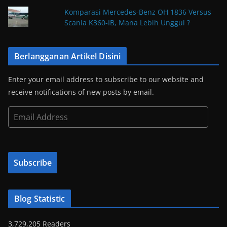
Komparasi Mercedes-Benz OH 1836 Versus
Scania K360-IB, Mana Lebih Unggul ?
Berlangganan Artikel Disini
Enter your email address to subscribe to our website and
receive notifications of new posts by email.
E
m
a
i
Subscribe
l
A
d
Blog Statistic
d
r
3,729,205 Readers
e