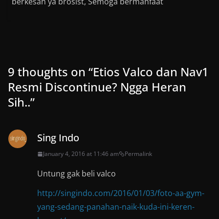
berkesan ya brosist, Semoga bermanfaat
9 thoughts on “
Etios Valco dan Nav1
Resmi Discontinue? Ngga Heran
Sih..
”
Sing Indo
January 4, 2016 at 11:46 am
Permalink
Untung gak beli valco
http://singindo.com/2016/01/03/foto-aa-gym-
yang-sedang-panahan-naik-kuda-ini-keren-