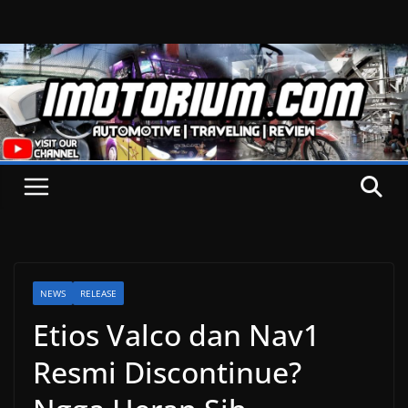
Skip
to
content
NEWS
RELEASE
Etios Valco dan Nav1
Resmi Discontinue?