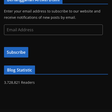
Enter your email address to subscribe to our website and
receive notifications of new posts by email.
E
m
a
i
Subscribe
l
A
d
Blog Statistic
d
r
3,728,821 Readers
e
s
s